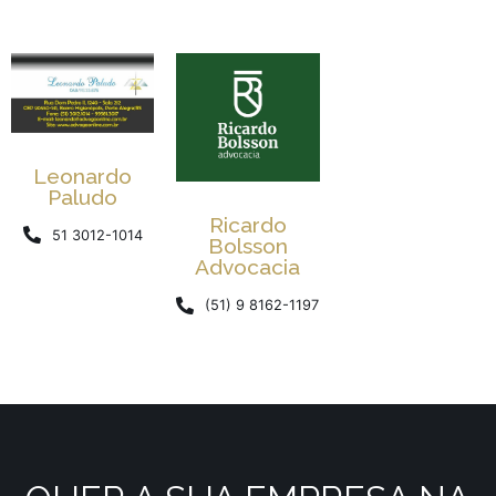
Leonardo
Paludo
Ricardo
51 3012-1014
Bolsson
Advocacia
(51) 9 8162-1197