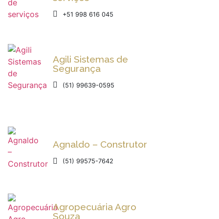
+51 998 616 045
Agili Sistemas de
Segurança
(51) 99639-0595
Agnaldo – Construtor
(51) 99575-7642
Agropecuária Agro
Souza