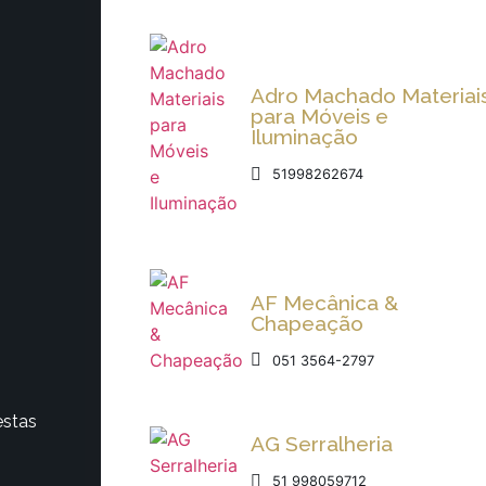
Adro Machado Materiai
para Móveis e
Iluminação
51998262674
AF Mecânica &
Chapeação
051 3564-2797
estas
AG Serralheria
51 998059712