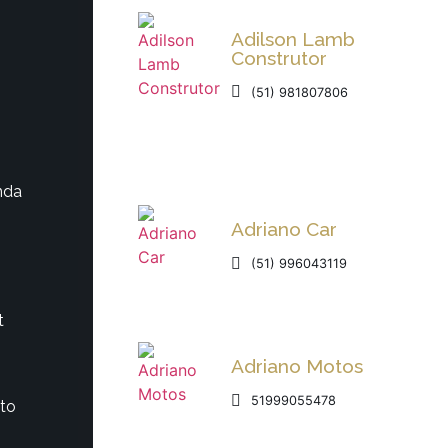
Adilson Lamb
Construtor
(51) 981807806
nda
Adriano Car
(51) 996043119
t
Adriano Motos
51999055478
to