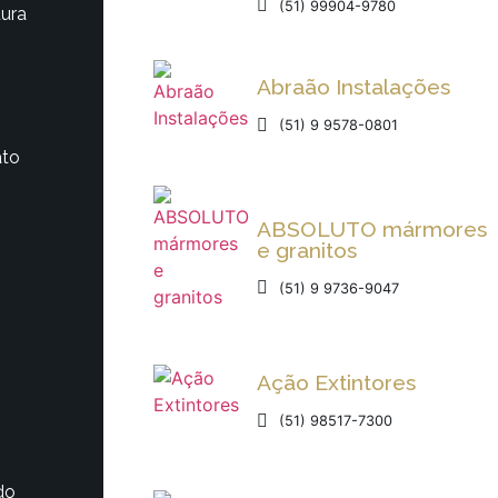
(51) 99904-9780
tura
Abraão Instalações
(51) 9 9578-0801
ato
ABSOLUTO mármores
e granitos
(51) 9 9736-9047
Ação Extintores
(51) 98517-7300
do