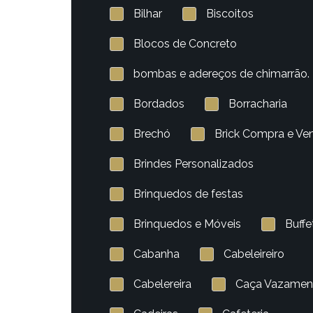
Bilhar
Biscoitos
Blocos de Concreto
bombas e adereços de chimarrão.
Bordados
Borracharia
Brechó
Brick Compra e Ve
Brindes Personalizados
Brinquedos de festas
Brinquedos e Móveis
Buffe
Cabanha
Cabeleireiro
Cabelereira
Caça Vazamen