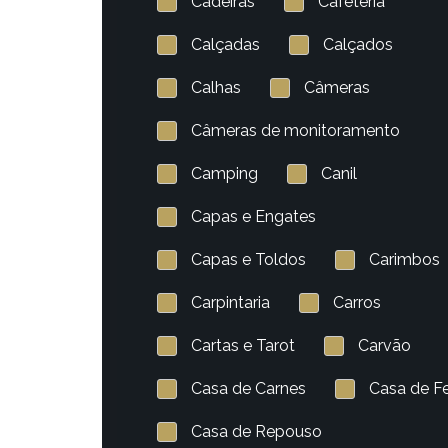
Cadeiras
Cafeteria
Calçadas
Calçados
Calhas
Câmeras
Câmeras de monitoramento
Camping
Canil
Capas e Engates
Capas e Toldos
Carimbos
Carpintaria
Carros
Cartas e Tarot
Carvão
Casa de Carnes
Casa de F
Casa de Repouso