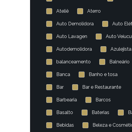
Ateliê
Aterro
Auto Demolidora
Auto Elét
Auto Lavagen
Auto Veíucu
Autodemolidora
Azulejista
balanceamento
Balneário
Banca
Banho e tosa
Bar
Bar e Restaurante
Barbearia
Barcos
Basalto
Baterias
B
Bebidas
Beleza e Cosméti