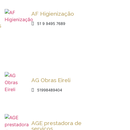
AF Higienização
51 9 9495 7689
s
AG Obras Eireli
51998489404
AGE prestadora de
serviços