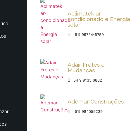
Aclimatek ar-
condicionado e Energia
rica
solar
(51) 99724-5759
los
Adair Fretes e
Mudanças
54 9 9135 6862
Ademar Construções
azar
(51) 984059239
cos