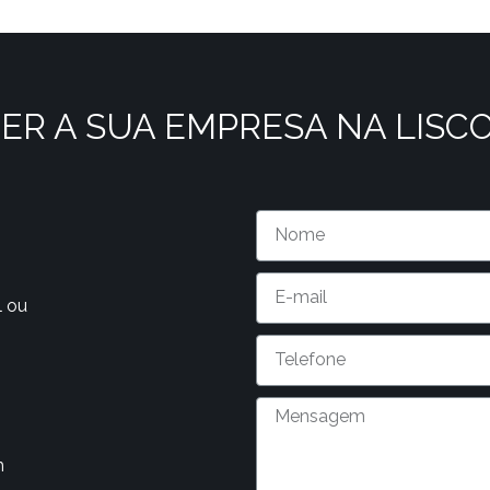
ER A SUA EMPRESA NA LISC
l ou
m