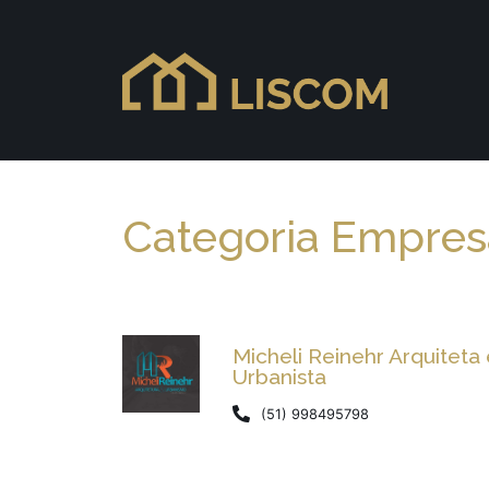
Categoria Empresar
Micheli Reinehr Arquiteta
Urbanista
(51) 998495798