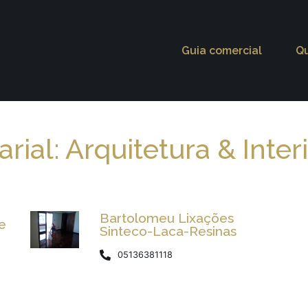
Guia comercial
Q
ial: Arquitetura & Inter
Bartolomeu Lixações
 e
Sinteco-Laca-Resinas
05136381118