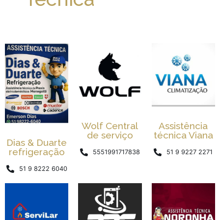
Wolf Central
Assistência
de serviço
técnica Viana
Dias & Duarte
refrigeração
5551991717838
51 9 9227 2271
51 9 8222 6040