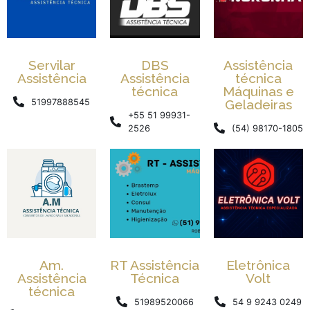
Servilar
DBS
Assistência
Assistência
Assistência
técnica
técnica
Máquinas e
51997888545
Geladeiras
+55 51 99931-
2526
(54) 98170-1805
Am.
RT Assistência
Eletrônica
Assistência
Técnica
Volt
técnica
51989520066
54 9 9243 0249