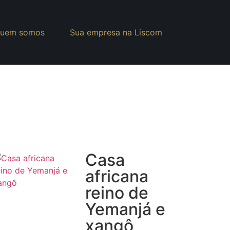
uem somos
Sua empresa na Liscom
Casa
africana
reino de
Yemanjá e
xangô