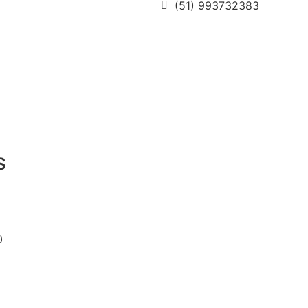
(51) 993732383
a
s
0