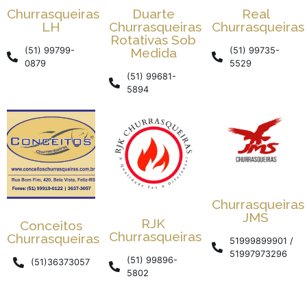
Churrasqueiras
Duarte
Real
LH
Churrasqueiras
Churrasqueiras
Rotativas Sob
(51) 99799-
Medida
(51) 99735-
0879
5529
(51) 99681-
5894
Churrasqueiras
JMS
RJK
Conceitos
Churrasqueiras
Churrasqueiras
51999899901 /
51997973296
(51) 99896-
(51)36373057
5802