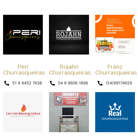
Peri
Rojahn
Franz
Churrasqueiras
Churrasqueiras
Churrasqueiras
51 9 9452 7438
54 9 9606 1896
(54)99174929