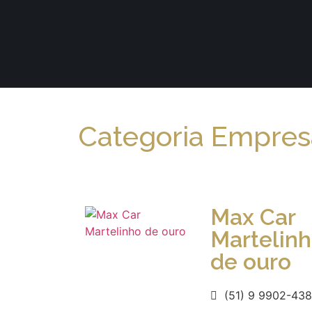
Categoria Empresa
Max Car
Martelin
de ouro
(51) 9 9902-43