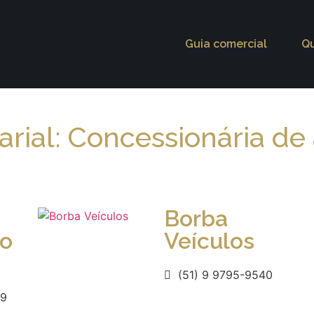
Guia comercial
Q
rial: Concessionária de
Borba
ho
Veículos
(51) 9 9795-9540
89