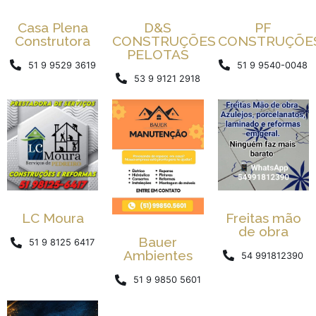
Casa Plena
D&S
PF
Construtora
CONSTRUÇÕES
CONSTRUÇÕE
PELOTAS
51 9 9529 3619
51 9 9540-0048
53 9 9121 2918
Freitas mão
LC Moura
de obra
Bauer
51 9 8125 6417
Ambientes
54 991812390
51 9 9850 5601