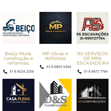
Beiço Munk,
MP Obras e
RS SERVIÇOS
construção e
Refomas
DE MINI
reformas.
ESCAVADEIRA
53 9 9903 5304
51 9 9224 2256
51 9 9972 7794