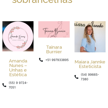
Tainara
Burnier
+51 997933895
Amanda
Maiara Jannke
Nunes –
Esteticista
Unhas e
Estética
(54) 99665-
7380
(55) 9 9724-
7051