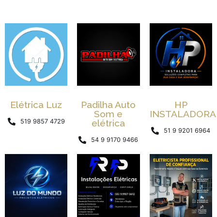
Elétrica Luz
Padilha Auto
HP
Som e
INSTALADORA
519 9857 4729
elétrica
51 9 9201 6964
54 9 9170 9466