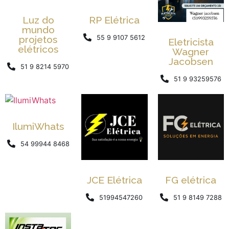
Luz do
RP Elétrica
mundo
projetos
55 9 9107 5612
Eletricista
elétricos
Wagner
Jacobsen
51 9 8214 5970
51 9 93259576
IlumiWhats
54 99944 8468
JCE Elétrica
FG elétrica
51994547260
51 9 8149 7288