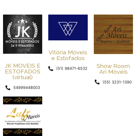
Vitória Móveis
e Estofados
JK MOVEIS E
Show Room
(51) 98471-6532
ESTOFADOS
Ari Móveis
(virtual)
(55) 3231-1390
54999448003