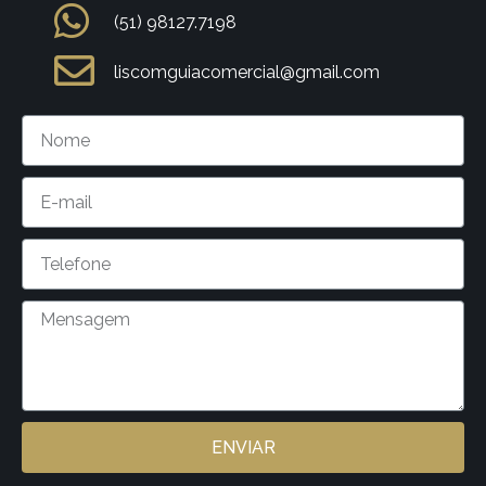
(51) 98127.7198
liscomguiacomercial@gmail.com
ENVIAR