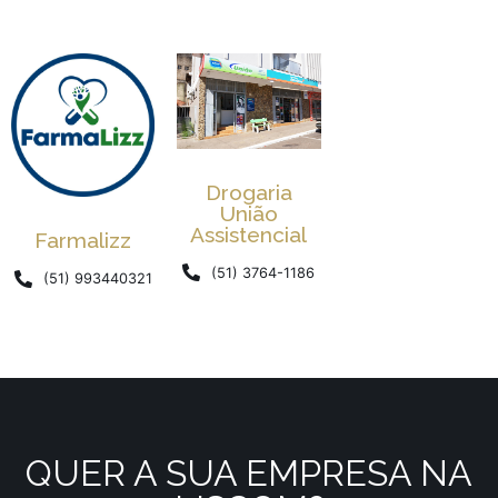
Drogaria
União
Assistencial
Farmalizz
(51) 3764-1186
(51) 993440321
QUER A SUA EMPRESA NA