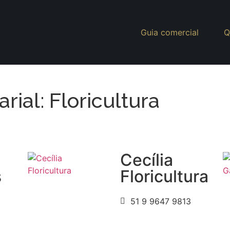
Guia comercial
Q
ial: Floricultura
Cecília
s
Floricultura
51 9 9647 9813