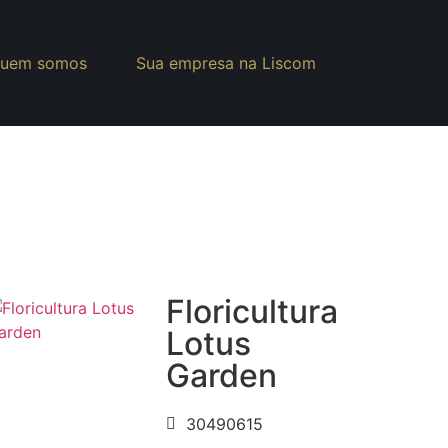
uem somos
Sua empresa na Liscom
Floricultura
Lotus
Garden
30490615