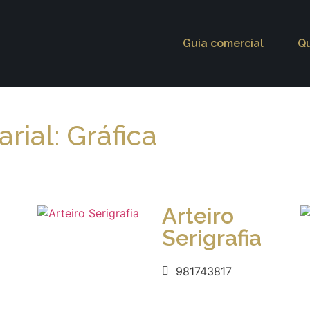
Guia comercial
Q
rial: Gráfica
Arteiro
Serigrafia
981743817