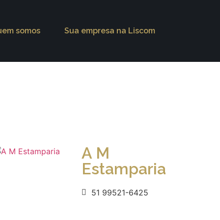
uem somos
Sua empresa na Liscom
A M
Estamparia
51 99521-6425