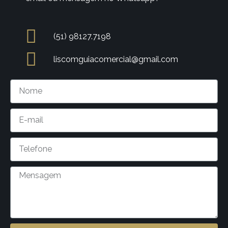
(51) 98127.7198
liscomguiacomercial@gmail.com