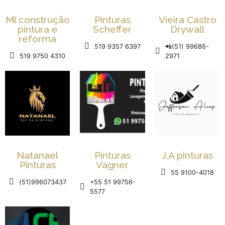
Ml construção
Pinturas
Vieira Castro
pintura e
Scheffer
Drywall
reforma
519 9357 6397
📲(51) 99686-
519 9750 4310
2971
Natanael
Pinturas
J.A pinturas
Pinturas
Vagner
55 9100-4018
(51)996073437
+55 51 99756-
5577