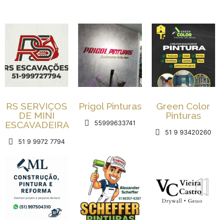
RS SERVIÇOS
Prigol Pinturas
Green Color
DE MINI
Pinturas
ESCAVADEIRA
55999633741
51 9 93420260
51 9 9972 7794