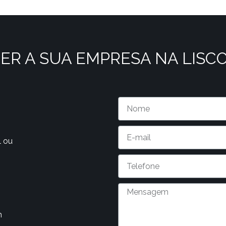
ER A SUA EMPRESA NA LISC
l ou
m