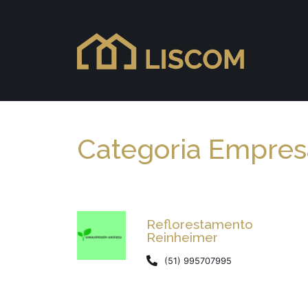
Categoria Empresa
Reflorestamento
Reinheimer
(51) 995707995