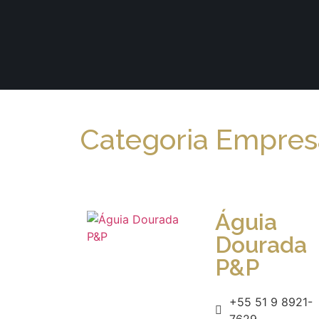
Categoria Empresa
Águia
Dourada
P&P
+55 51 9 8921-