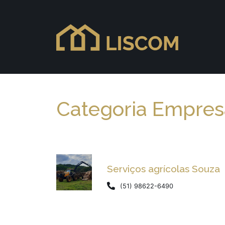
Categoria Empresa
Serviços agrícolas Souza
(51) 98622-6490