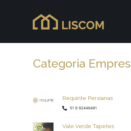
Categoria Empresa
Requinte Persianas
51 9 92449491
Vale Verde Tapetes