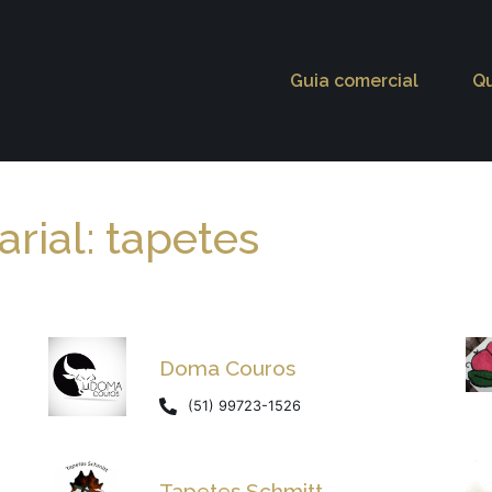
Guia comercial
Q
rial: tapetes
Doma Couros
(51) 99723-1526
Tapetes Schmitt