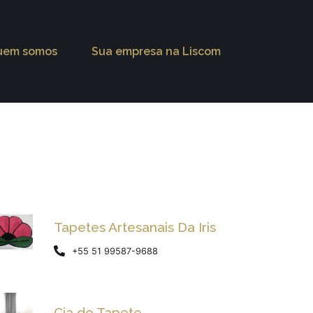
uem somos
Sua empresa na Liscom
Tapetes Artesanais Da Iris
+55 51 99587-9688
Cia do Tapete