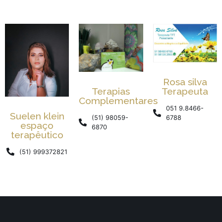
Rosa silva
Terapeuta
Terapias
Complementares
051 9.8466-
Suelen klein
6788
(51) 98059-
espaço
6870
terapêutico
(51) 999372821