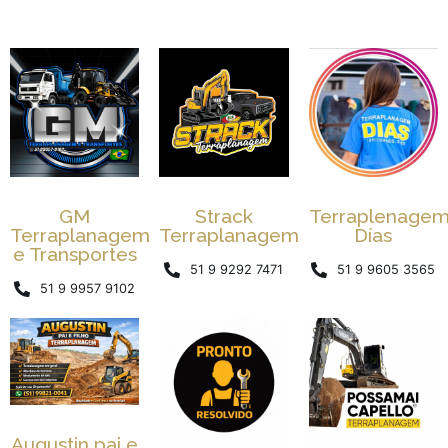
GM
Strack
Terraplenage
Terraplanagem
Terraplanagem
Días
e Transportes
51 9 9292 7471
51 9 9605 3565
51 9 9957 9102
Augustin pai e