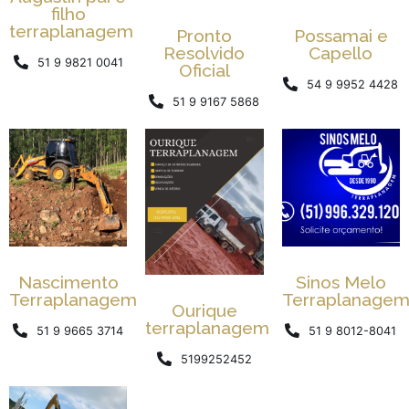
filho
terraplanagem
Pronto
Possamai e
Resolvido
Capello
51 9 9821 0041
Oficial
54 9 9952 4428
51 9 9167 5868
Nascimento
Sinos Melo
Terraplanagem
Terraplanage
Ourique
terraplanagem
51 9 9665 3714
51 9 8012-8041
5199252452