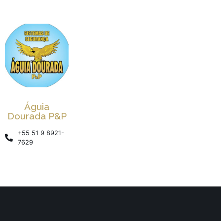
Águia
Dourada P&P
+55 51 9 8921-
7629