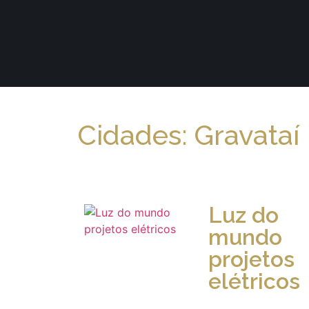
Cidades: Gravataí
Luz do
mundo
projetos
elétricos