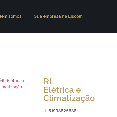
uem somos
Sua empresa na Liscom
RL
Elétrica e
Climatização
51998825688