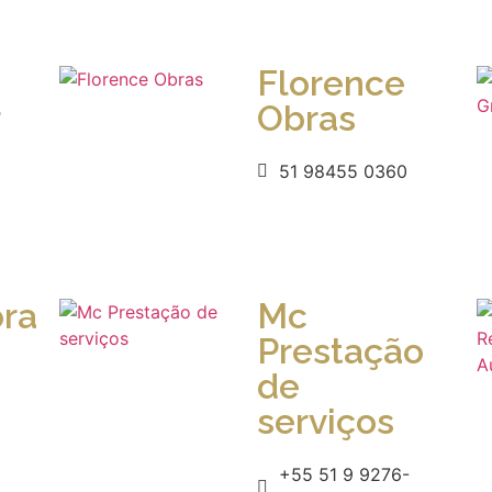
Florence
Obras
51 98455 0360
ora
Mc
Prestação
de
serviços
+55 51 9 9276-