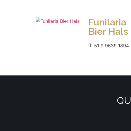
Funilaria
Bier Hals
51 9 9639 1894
QU