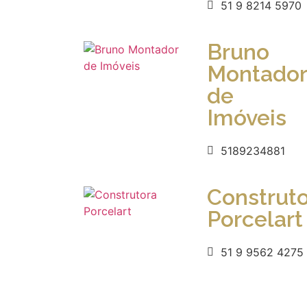
51 9 8214 5970
Bruno
Montador
de
Imóveis
5189234881
Construt
Porcelart
51 9 9562 4275