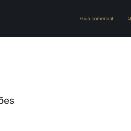
Guia comercial
Q
ões