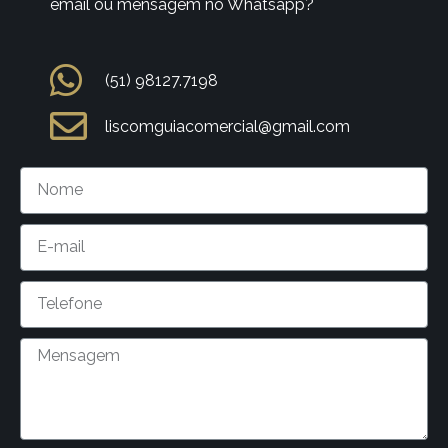
email ou mensagem no Whatsapp?
(51) 98127.7198
liscomguiacomercial@gmail.com