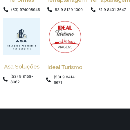
(53) 974008945
53 9 8129 1000
51 9 8401 3647
Asa Soluções
Ideal Turismo
(53) 9 8158-
(53) 9 8414-
8062
6671