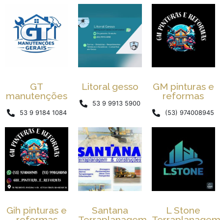
GT
Litoral gesso
GM pinturas e
manutenções
reformas
53 9 9913 5900
53 9 9184 1084
(53) 974008945
Gih pinturas e
Santana
L Stone
reformas
Terraplanagem
Terraplanage