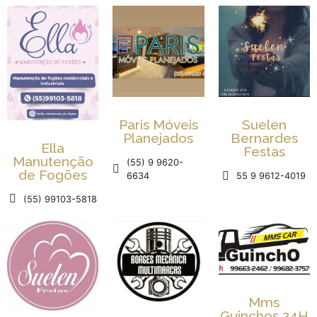
Suelen
Paris Móveis
Bernardes
Planejados
Ella
Festas
Manutenção
(55) 9 9620-
de Fogões
55 9 9612-4019
6634
(55) 99103-5818
Mms
Guinchos 24H