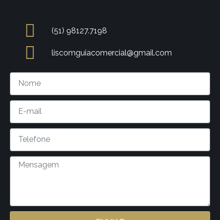
(51) 98127.7198
liscomguiacomercial@gmail.com