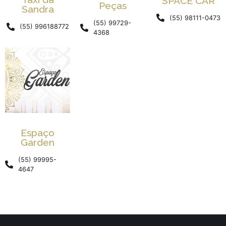
SPACE CAR
Peças
Sandra
(55) 98111-0473
(55) 99729-
(55) 996188772
4368
Espaço
Garden
(55) 99995-
4647