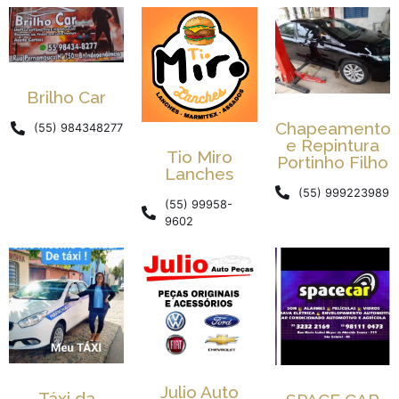
Brilho Car
Chapeamento
(55) 984348277
e Repintura
Tio Miro
Portinho Filho
Lanches
(55) 999223989
(55) 99958-
9602
Julio Auto
Táxi da