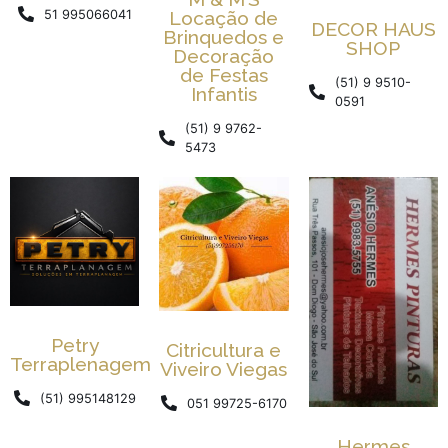
Locação de
51 995066041
DECOR HAUS
Brinquedos e
SHOP
Decoração
de Festas
(51) 9 9510-
Infantis
0591
(51) 9 9762-
5473
Petry
Citricultura e
Terraplenagem
Viveiro Viegas
(51) 995148129
051 99725-6170
Hermes