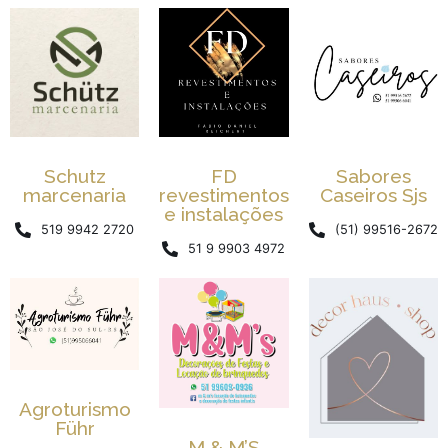
Schutz
FD
Sabores
marcenaria
revestimentos
Caseiros Sjs
e instalações
519 9942 2720
(51) 99516-2672
51 9 9903 4972
Agroturismo
Führ
M & M’S