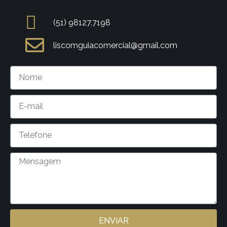
(51) 98127.7198
liscomguiacomercial@gmail.com
ENVIAR