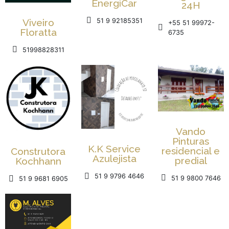
EnergiCar
24H
Viveiro
51 9 92185351
+55 51 99972-
Floratta
6735
51998828311
Vando
Pinturas
K.K Service
residencial e
Construtora
Azulejista
predial
Kochhann
51 9 9796 4646
51 9 9800 7646
51 9 9681 6905