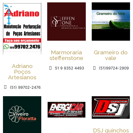
Marmoraria
Grameiro do
steffenstone
vale
Adriano
51 9 9352 4493
(51)99724-2909
Poços
Artesianos
(51) 99702-2476
DSJ guinchos