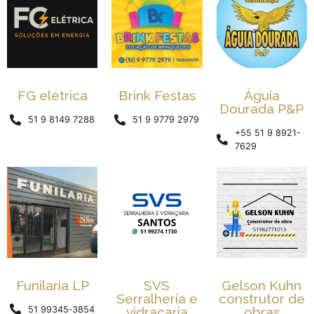
FG elétrica
Brink Festas
Águia
Dourada P&P
51 9 8149 7288
51 9 9779 2979
+55 51 9 8921-
7629
Funilaria LP
SVS
Gelson Kuhn
Serralheria e
construtor de
‪51 99345‑3854‬
vidraçaria
obras