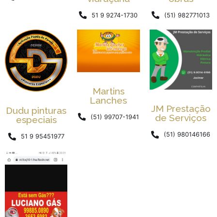
51 9 9274-1730
(51) 982771013
Martins
Lanches
JM Prestação
Dudu pinturas
de Serviços
(51) 99707-1941
especiais
(51) 980146166
51 9 95451977