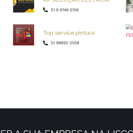
51 9 9749 0156
Top service pintura
51 99692-2058