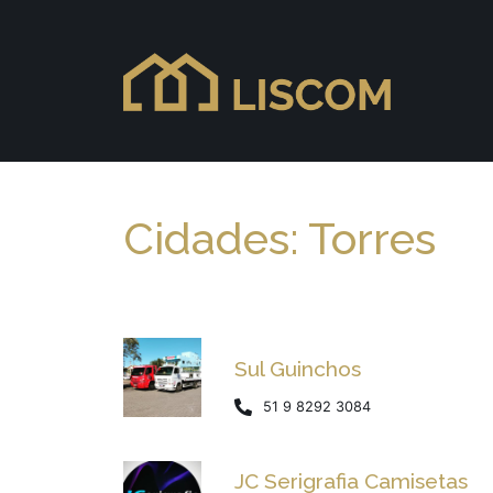
Cidades: Torres
Sul Guinchos
51 9 8292 3084
JC Serigrafia Camisetas