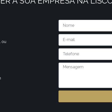
ER A SUA EMPRESA NA LISC
l ou
m