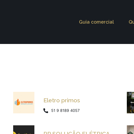
Guia comercial
Q
Eletro primos
51 9 8189 4057
RP SOLUÇÃO ELÉTRICA.