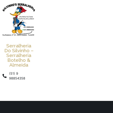
Serralheria
Do Silvinho –
Serralheria
Botelho &
Almeida
(51) 9
98854358