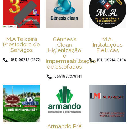
M.A Teixeira
Gênnesis
M.A.
Prestadora de
Clean
Instalações
Serviços
Higienização
Elétricas
e
(51) 99748-7872
impermeabilização
(51) 99714-3194
de estofados
5551997379141
Armando Pré