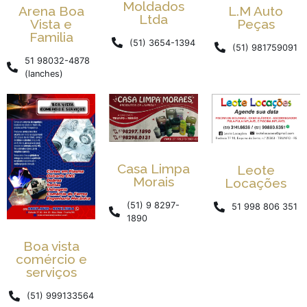
Moldados
Arena Boa
L.M Auto
Ltda
Vista e
Peças
Familia
(51) 3654-1394
(51) 981759091
51 98032-4878
(lanches)
Casa Limpa
Leote
Morais
Locações
(51) 9 8297-
51 998 806 351
1890
Boa vista
comércio e
serviços
(51) 999133564