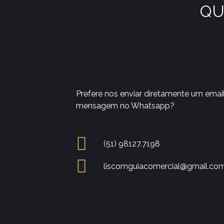
QU
Prefere nos enviar diretamente um emai
mensagem no Whatsapp?
(51) 98127.7198
liscomguiacomercial@gmail.co