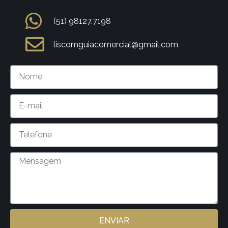
(51) 98127.7198
liscomguiacomercial@gmail.com
ENVIAR