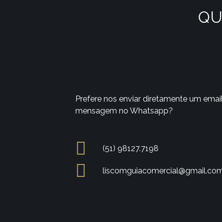
QU
Prefere nos enviar diretamente um emai
mensagem no Whatsapp?
(51) 98127.7198
liscomguiacomercial@gmail.co