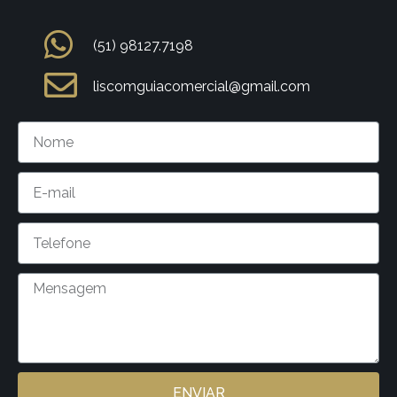
(51) 98127.7198
liscomguiacomercial@gmail.com
ENVIAR