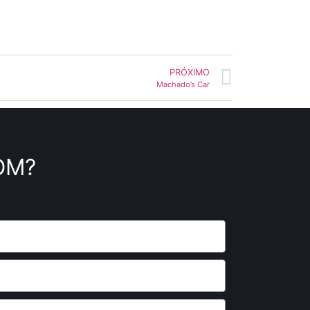
PRÓXIMO
Machado’s Car
OM?