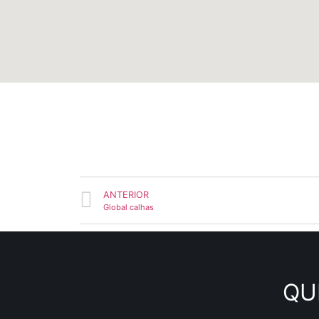
ANTERIOR
Global calhas
QU