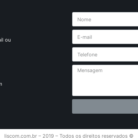
il ou
m
liscom.com.br – 2019 – Todos os direitos reservados ©