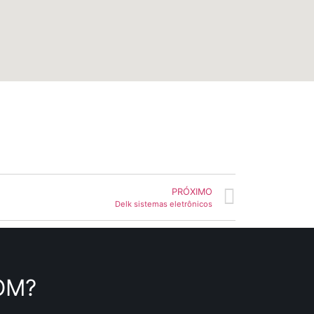
PRÓXIMO
Delk sistemas eletrônicos
OM?