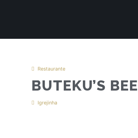
Restaurante
BUTEKU’S BE
Igrejinha