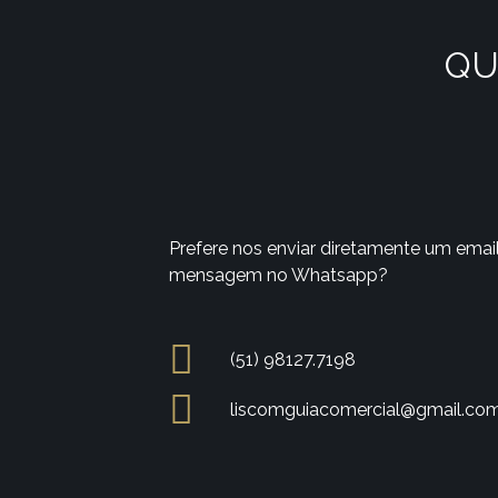
QU
Prefere nos enviar diretamente um emai
mensagem no Whatsapp?
(51) 98127.7198
liscomguiacomercial@gmail.co