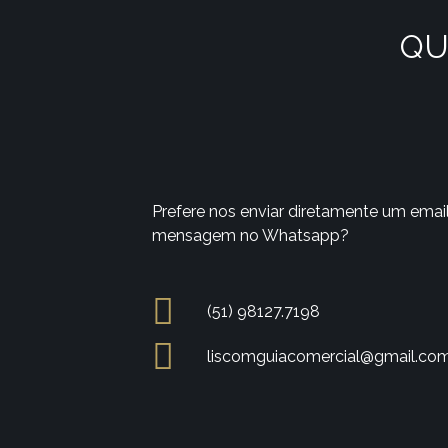
QU
Prefere nos enviar diretamente um emai
mensagem no Whatsapp?
(51) 98127.7198
liscomguiacomercial@gmail.co