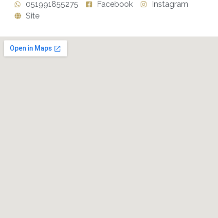
051991855275
Facebook
Instagram
Site