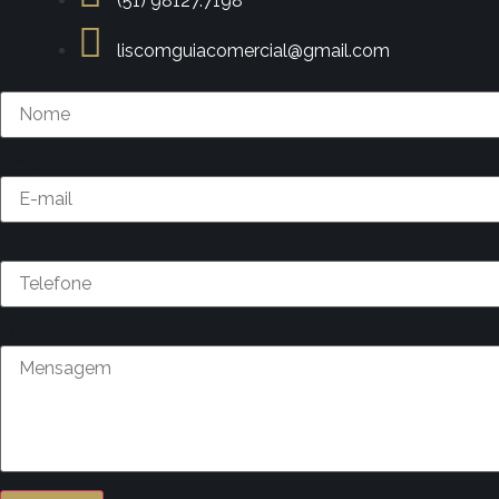
(51) 98127.7198
liscomguiacomercial@gmail.com
Name
Email
Telefone
Message