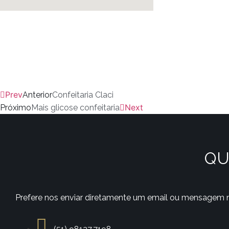
Prev
Anterior
Confeitaria Claci
Next
Próximo
Mais glicose confeitaria
QU
Prefere nos enviar diretamente um email ou mensagem