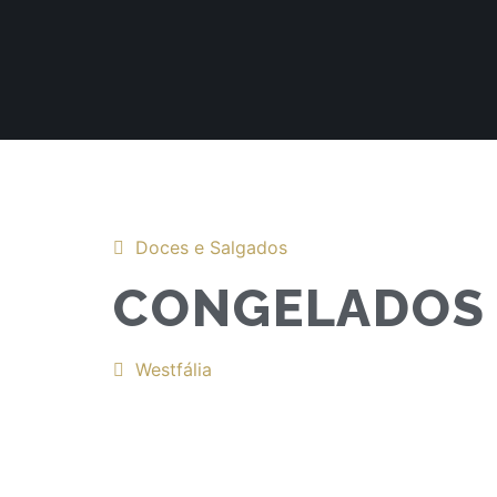
Doces e Salgados
CONGELADOS 
Westfália