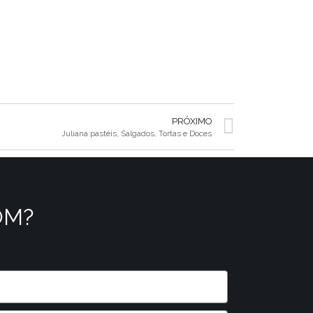
PRÓXIMO
Juliana pastéis, Salgados, Tortas e Doces
OM?