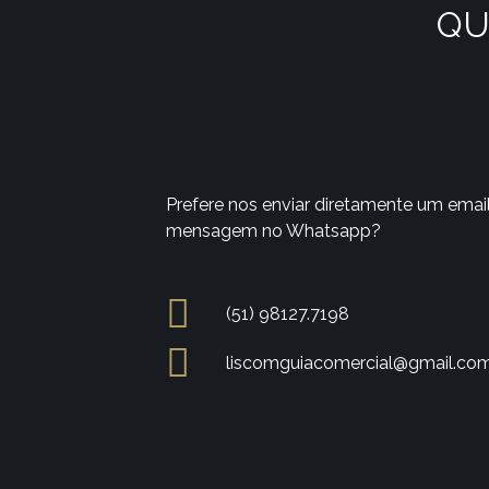
QU
Prefere nos enviar diretamente um emai
mensagem no Whatsapp?
(51) 98127.7198
liscomguiacomercial@gmail.co