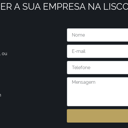
ER A SUA EMPRESA NA LISC
l ou
m