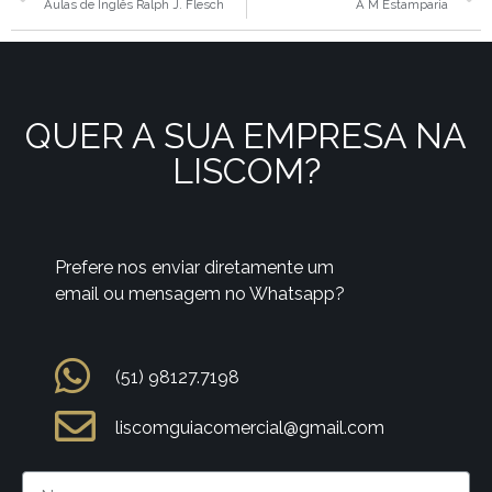
Aulas de Inglês Ralph J. Flesch
A M Estamparia
QUER A SUA EMPRESA NA
LISCOM?
Prefere nos enviar diretamente um
email ou mensagem no Whatsapp?
(51) 98127.7198
liscomguiacomercial@gmail.com