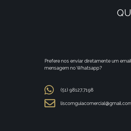
QU
Prefere nos enviar diretamente um emai
mensagem no Whatsapp?
(51) 98127.7198
liscomguiacomercial@gmail.co