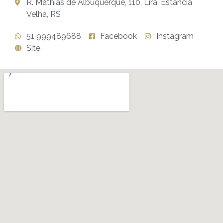
R. Mathias de Albuquerque, 110, Lira, Estância
Velha, RS
51 999489688
Facebook
Instagram
Site