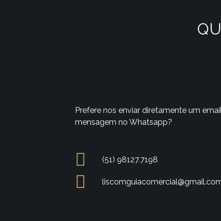
QU
Prefere nos enviar diretamente um emai
mensagem no Whatsapp?
(51) 98127.7198
liscomguiacomercial@gmail.co