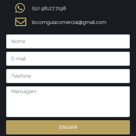
(51) 98127.7198
liscomguiacomercial@gmail.com
ENVIAR